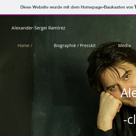
Diese Website wurde mit dem Homepage-Baukasten von
Alexander-Sergei Ramírez
Home /
Biographie / Presskit
Media
Al
-c